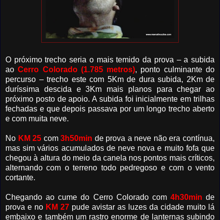
O próximo trecho seria o mais temido da prova – a subida
ao
Cerro Colorado (1.785 metros)
, ponto culminante do
percurso – trecho este com 5Km de dura subida, 2Km de
duríssima descida e 3Km mais planos para chegar ao
próximo posto de apoio. A subida foi inicialmente em trilhas
fechadas e que depois passava por um longo trecho aberto
e com muita neve.
No
KM 25
com
3h50min
de prova a neve não era contínua,
mas sim vários acumulados de neve nova e muito fofa que
chegou à altura do meio da canela nos pontos mais críticos,
alternando com o terreno todo pedregoso e com o vento
cortante.
Chegando ao cume do Cerro Colorado com
4h30min
de
prova e no
KM 27
pude avistar as luzes da cidade muito lá
embaixo e também um rastro enorme de lanternas subindo