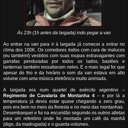
Às 23h (1h antes da largada) indo pegar a van
Ao entrar na
van
para ir à largada já comecei a entrar no
clima dos 100K. Os corredores todos com cara de malucos
(eu também!) vestidos com suas roupas extravagantes com
garrafas penduradas por todos os lados, bastões e
lanternas também ressaltavam neles. E o mais legal foi que
apesar do frio e da horário o som da
van
estava em alto
volume com uma música eletrônica muito animada.
A largada era num quartel do exército argentino –
Regimento de Cavalaria de Montanha 4
– e por lá a
temperatura já devia estar quase chegando a zero grau,
pois era bem no meio da floresta e no meio das montanhas.
Desembarquei e fui na escuridão seguindo os outros atletas
para um refeitório onde foi montada um café da manhã
(digo, da madrugada) e o guarda-volumes.