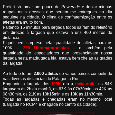
Preferi só tomar um pouco de
Powerade
e deixar minhas
roupas mais grossas que seriam me entregues no dia
seguinte na cidade. O clima de confraternização entre os
atletas era muito bom.
Faltando 15 minutos para largada todos saíram do refeitório
em direção à largada que estava a uns 400 metros de
distância.
Fiquei bem surpreso pela quantidade de atletas para os
100K –
320 Ultramaratonistas
– e também pela
quantidade de espectadores que presenciavam nossa
largada nesta madrugada fria, estava bem cheias as grades
da largada.
Ao todo o foram
2.600 atletas
de vários países competindo
nas diversas distâncias do Patagonia Run.
Enquanto a largada dos
100K
era a
meia-noite
, os 84K
largavam às 2h da manhã, os 63K às 07h30min, os 42K às
08h30min, os 21K às 10h15min e os 10K às 11h30min.
Todas as largadas e chegadas eram no mesmo local
(Largada no RCM4 e chagada no centro da cidade).