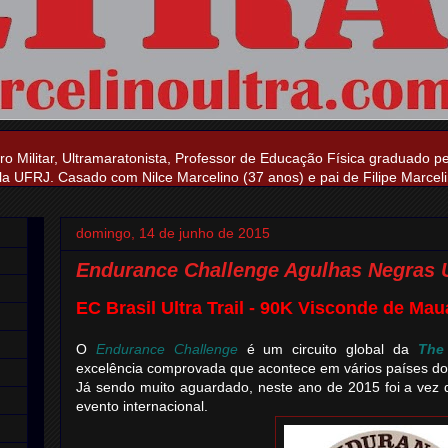
ro Militar, Ultramaratonista, Professor de Educação Física graduado p
a UFRJ. Casado com Nilce Marcelino (37 anos) e pai de Filipe Marceli
domingo, 14 de junho de 2015
Endurance Challenge Agulhas Negras Ul
EC Brasil Ultra Trail - 90K Visconde de Mau
O
Endurance Challenge
é um circuito global da
The
excelência comprovada que acontece em vários países d
Já sendo muito aguardado, neste ano de 2015 foi a vez do
evento internacional.