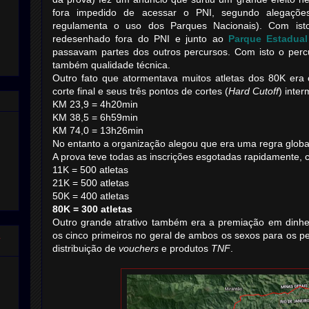
fora impedido de acessar o PNI, segundo alegaçõ
regulamenta o uso dos Parques Nacionais). Com ist
redesenhado fora do PNI e junto ao
Parque Estadual
passavam partes dos outros percursos. Com isto o perc
também qualidade técnica.
Outro fato que atormentava muitos atletas dos 80K era
corte final e seus três pontos de cortes (
Hard Cutoff
) inter
KM 23,9 = 4h20min
KM 38,5 = 6h59min
KM 74,0 = 13h26min
No entanto a organização alegou que era uma regra global
A prova teve todas as inscrições esgotadas rapidamente, c
11K = 500 atletas
21K = 500 atletas
50K = 400 atletas
80K = 300 atletas
Outro grande atrativo também era a premiação em dinhei
os cinco primeiros no geral de ambos os sexos para os 
a
distribuição de
vouchers
e produtos
TNF
.