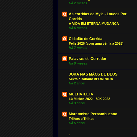
Há 2 meses
As corridas de Myla - Loucos Por
Corrida
A VIDA EM ETERNA MUDANÇA
Há 5 meses
Cidadão de Corrida
Feliz 2026 (com uma vénia a 2025)
Há 7 meses
Palavras de Corredor
Há 9 meses
JOKA NAS MÃOS DE DEUS
Sexta e sabado #PORRADA
Há 2 anos
MULTIATLETA
Lá Mision 2022 - 80K 2022
Há 3 anos
Maratonista Pernambucano
Trilhos e Trilhas
Há 5 anos
.