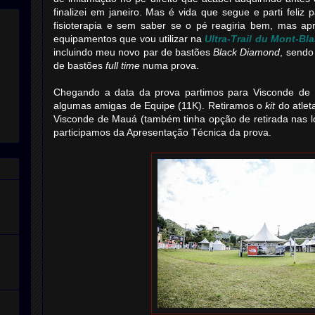
finalizei em janeiro. Mas é vida que segue e parti feliz
fisioterapia e sem saber se o pé reagiria bem, mas apr
equipamentos que vou utilizar na
Ultra-Trail du Mont-B
incluindo meu novo par de bastões
Black Diamond
, sendo
de bastões
full time
numa prova.
Chegando a data da prova partimos para Visconde de 
algumas amigas de Equipe (11K). Retiramos o
kit
do atlet
Visconde de Mauá (também tinha opção de retirada nas l
participamos da Apresentação Técnica da prova.