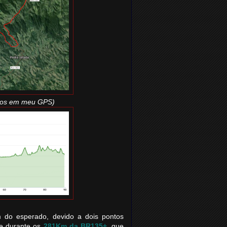
rados em meu GPS)
 do esperado, devido a dois pontos
 e durante os
281Km da BR135+
, que