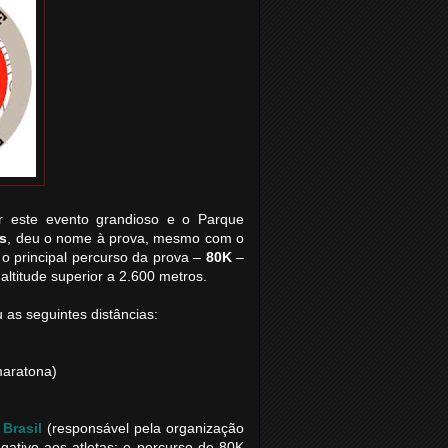
er este evento grandioso e o Parque
s
, deu o nome à prova, mesmo com o
 o principal percurso da prova –
80K
–
altitude superior a 2.600 metros.
 as seguintes distâncias:
maratona)
Brasil
(responsável pela organização
gativo aos atletas: o percurso de 80K