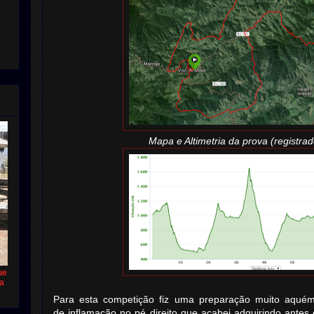
Mapa e Altimetria da prova (regist
ue
ca
Para esta competição fiz uma preparação muito aquém
de inflamação no pé direito que acabei adquirindo antes