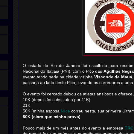
O estado do Rio de Janeiro foi escolhido para receb
Nacional do Itatiaia (PNI), com o Pico das
Agulhas Negra
evento tendo sede na cidade vizinha
Visconde de Mauá
,
passaria ao lado deste Pico, levando os corredores a uma 
O evento foi cercado deixou os atletas ansiosos e ofereceu
10K (depois foi substituída por 11K)
21K
50K (minha esposa
Nilce
correu nesta, sua primeira Ultra
80K (claro que minha prova)
Pouco mais de um mês antes do evento a empresa
TRC 
da prova) fez um anúncio que surtiu um grande efeito ne