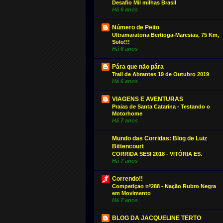
Desafio Mil milhas Brasil
Há 6 anos
Número de Peito
Ultramaratona Bertioga-Maresias, 75 Km,
Solo!!!
Há 6 anos
Pára que não pára
Trail de Abrantes 19 de Outubro 2019
Há 6 anos
VIAGENS E AVENTURAS
Praias de Santa Catarina - Testando o
Motorhome
Há 7 anos
Mundo das Corridas: Blog de Luiz
Bittencourt
CORRIDA SESI 2018 - VITÓRIA ES.
Há 7 anos
Correndo!!
Competiçao nº288 - Nação Rubro Negra
em Movimento
Há 7 anos
BLOG DA JACQUELINE TERTO