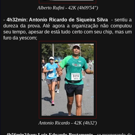
Alberto Rufini - 42K (4h09'54")
-
4h32min: Antonio Ricardo de Siqueira Silva
- sentiu a
dureza da prova. Até agora a organização não computou
seu tempo, apesar de está tudo certo com seu chip, mas um
furo da yescom;
Antonio Ricardo - 42K (4h32')
-
4h56min24seg: Luiz Eduardo Bustamente
- se recuperando da