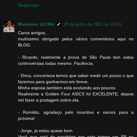
Responder
Marcelino ULTRA
28 de junho de 2011 às 22:24
Caros amigos,
muitíssimo obrigado pelos vários comentários aqui no
BLOG:
- Ricardo, realmente a prova de São Paulo tem estas
controvérsias todas mesmo. Paciência.
- Drica, concerteza temos que saber medir um pouco o que
fazemos para ganharmos em breve.
Minha esposa também está evoluindo aos poucos.
Realmente a Golden Four ASICS foi EXCELENTE, depois
irei fazer a postagem sobre ela.
- Romildo, agradeço pelo incentivo e vamos para a
próxima!
- Jorge, já estou quase bom.
Você que está de parabéns por este tempo em SP no