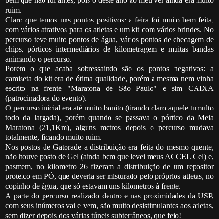
bem que não fui antes, pois o deste ano ao meu ver ainda era muito
ruim.
Claro que temos uns pontos positivos: a feira foi muito bem feita,
com vários atrativos para os atletas e um kit com vários brindes. No
percurso teve muito pontos de água, vários pontos de checagem de
chips, pórticos intermediários de kilometragem e muitas bandas
animando o percurso.
Porém o que acaba sobressaindo são os pontos negativos: a
camiseta do kit era de ótima qualidade, porém a mesma nem vinha
escrito na frente "Maratona de São Paulo" e sim CAIXA
(patrocinadora do evento).
O percurso inicial era até muito bonito (tirando claro aquele tumulto
todo da largada), porém quando se passava o pórtico da Meia
Maratona (21,1Km), alguns metros depois o percurso mudava
totalmente, ficando muito ruim.
Nos postos de Gatorade a distribuição era feita do mesmo quente,
não houve posto de Gel (ainda bem que levei meus ACCEL Gel) e,
pasmem, no kilometro 26 fizeram a distribuição de um repositor
proteico em PÓ, que deveria ser misturado pelo próprios atletas, no
copinho de água, que só estavam uns kilometros à frente.
A parte do percurso realizado dentro e nas proximidades da USP,
com seus inúmeros vai e vem, são muito desistimulantes aos atletas,
sem dizer depois dos várias túneis subterrâneos, que feio!