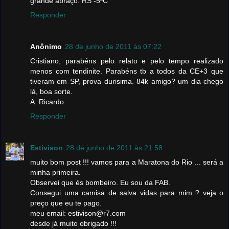
grande abraço. RS -5ºC
Responder
Anônimo
28 de junho de 2011 às 07:22
Cristiano, parabéns pelo relato e pelo tempo realizado
menos com tendinite. Parabéns tb a todos da CE+3 que
tiveram em SP, prova durisima. 84k amigo? um dia chego
lá, boa sorte.
A. Ricardo
Responder
Estivison
28 de junho de 2011 às 21:58
muito bom post !!! vamos para a Maratona do Rio ... será a
minha primeira.
Observei que és bombeiro. Eu sou da FAB.
Consegui uma camisa de salva vidas para mim ? veja o
preço que eu te pago.
meu email: estivison@r7.com
desde já muito obrigado !!!