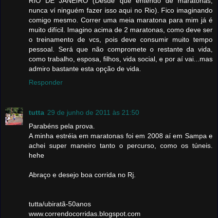
RIO DE JANEIRO (Desde que entendo de maratonas,
nunca ví ninguém fazer isso aqui no Rio). Fico imaginando
comigo mesmo. Correr uma meia maratona para mim já é
muito difícil. Imagino acima de 2 maratonas, como deve ser
o treinamento de vcs, pois deve consumir muito tempo
pessoal. Será que não compromete o restante da vida,
como trabalho, esposa, filhos, vida social, e por aí vai...mas
admiro bastante esta opção de vida.
Responder
tutta
29 de junho de 2011 às 21:50
Parabéns pela prova.
A minha estréia em maratonas foi em 2008 aí em Sampa e
achei super maneiro tanto o percurso, como os túneis.
hehe
Abraço e desejo boa corrida no Rj.
tutta/ubiratã-50anos
www.correndocorridas.blogspot.com