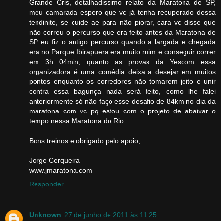
Grande Cris, detalhadissimo relato da Maratona de SP,
meu camarada espero que vc já tenha recuperado dessa
tendinite, se cuide ae para não piorar, cara vc disse que
não correu o percurso que era feito antes da Maratona de
SP eu fiz o antigo percurso quando a largada e chegada
era no Parque Ibirapuera era muito ruim e conseguir correr
em 3h 04min, quanto as provas da Yescom essa
organizadora é uma comédia deixa a desejar em muitos
pontos enquanto os corredores não tomarem jeito e unir
contra essa bagunça nada será feito, como lhe falei
anteriormente só não faço esse desafio de 84km no dia da
maratona com vc pq estou com o projeto de abaixar o
tempo nessa Maratona do Rio.
Bons treinos e obrigado pelo apoio,
Jorge Cerqueira
www.jmaratona.com
Responder
Unknown
27 de junho de 2011 às 11:25