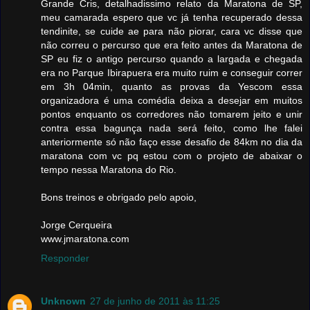
Grande Cris, detalhadissimo relato da Maratona de SP,
meu camarada espero que vc já tenha recuperado dessa
tendinite, se cuide ae para não piorar, cara vc disse que
não correu o percurso que era feito antes da Maratona de
SP eu fiz o antigo percurso quando a largada e chegada
era no Parque Ibirapuera era muito ruim e conseguir correr
em 3h 04min, quanto as provas da Yescom essa
organizadora é uma comédia deixa a desejar em muitos
pontos enquanto os corredores não tomarem jeito e unir
contra essa bagunça nada será feito, como lhe falei
anteriormente só não faço esse desafio de 84km no dia da
maratona com vc pq estou com o projeto de abaixar o
tempo nessa Maratona do Rio.
Bons treinos e obrigado pelo apoio,
Jorge Cerqueira
www.jmaratona.com
Responder
Unknown
27 de junho de 2011 às 11:25