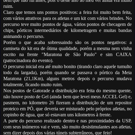
bem que não fui antes, pois o deste ano ao meu ver ainda era muito
ruim.
Claro que temos uns pontos positivos: a feira foi muito bem feita,
com vários atrativos para os atletas e um kit com vários brindes. No
percurso teve muito pontos de água, vários pontos de checagem de
chips, pórticos intermediários de kilometragem e muitas bandas
animando o percurso.
Porém o que acaba sobressaindo são os pontos negativos: a
camiseta do kit era de ótima qualidade, porém a mesma nem vinha
escrito na frente "Maratona de São Paulo" e sim CAIXA
(patrocinadora do evento).
O percurso inicial era até muito bonito (tirando claro aquele tumulto
todo da largada), porém quando se passava o pórtico da Meia
Maratona (21,1Km), alguns metros depois o percurso mudava
totalmente, ficando muito ruim.
Nos postos de Gatorade a distribuição era feita do mesmo quente,
não houve posto de Gel (ainda bem que levei meus ACCEL Gel) e,
pasmem, no kilometro 26 fizeram a distribuição de um repositor
proteico em PÓ, que deveria ser misturado pelo próprios atletas, no
copinho de água, que só estavam uns kilometros à frente.
A parte do percurso realizado dentro e nas proximidades da USP,
com seus inúmeros vai e vem, são muito desistimulantes aos atletas,
sem dizer depois dos várias túneis subterrâneos, que feio!