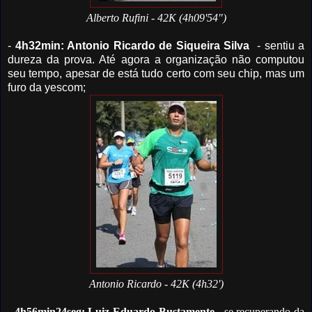
Alberto Rufini - 42K (4h09'54")
-
4h32min: Antonio Ricardo de Siqueira Silva
- sentiu a
dureza da prova. Até agora a organização não computou
seu tempo, apesar de está tudo certo com seu chip, mas um
furo da yescom;
Antonio Ricardo - 42K (4h32')
-
4h56min24seg: Luiz Eduardo Bustamente
- se recuperando da