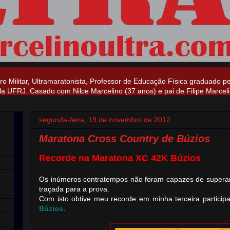
ro Militar, Ultramaratonista, Professor de Educação Física graduado p
a UFRJ. Casado com Nilce Marcelino (37 anos) e pai de Filipe Marceli
segunda-feira, 19 de novembro de 2012
Maratona Cross Country de Búzios
Recorde na Maratona XC 42K Búzios
Os inúmeros contratempos não foram capazes de superar a
traçada para a prova.
Com isto obtive meu recorde em minha terceira partici
Búzios
.