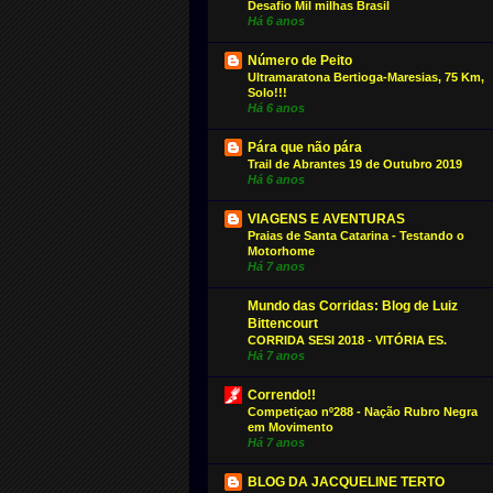
Desafio Mil milhas Brasil
Há 6 anos
Número de Peito
Ultramaratona Bertioga-Maresias, 75 Km,
Solo!!!
Há 6 anos
Pára que não pára
Trail de Abrantes 19 de Outubro 2019
Há 6 anos
VIAGENS E AVENTURAS
Praias de Santa Catarina - Testando o
Motorhome
Há 7 anos
Mundo das Corridas: Blog de Luiz
Bittencourt
CORRIDA SESI 2018 - VITÓRIA ES.
Há 7 anos
Correndo!!
Competiçao nº288 - Nação Rubro Negra
em Movimento
Há 7 anos
BLOG DA JACQUELINE TERTO