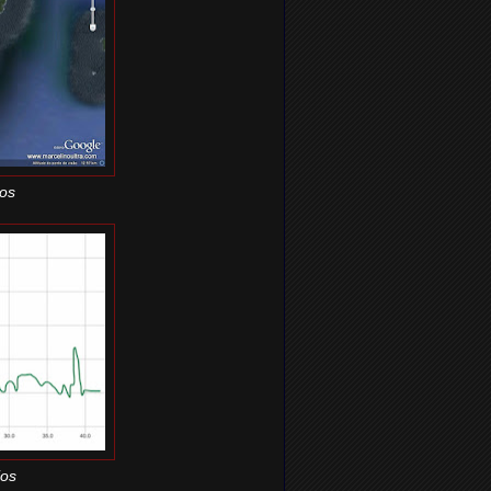
os
ios