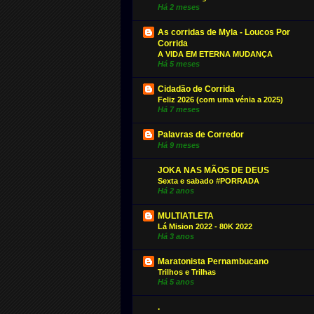
Há 2 meses
As corridas de Myla - Loucos Por
Corrida
A VIDA EM ETERNA MUDANÇA
Há 5 meses
Cidadão de Corrida
Feliz 2026 (com uma vénia a 2025)
Há 7 meses
Palavras de Corredor
Há 9 meses
JOKA NAS MÃOS DE DEUS
Sexta e sabado #PORRADA
Há 2 anos
MULTIATLETA
Lá Mision 2022 - 80K 2022
Há 3 anos
Maratonista Pernambucano
Trilhos e Trilhas
Há 5 anos
.