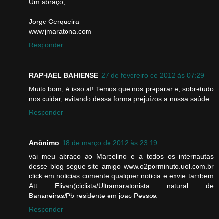
Um abraço,
Jorge Cerqueira
www.jmaratona.com
Responder
RAPHAEL BAHIENSE
27 de fevereiro de 2012 às 07:29
Muito bom, é isso aí! Temos que nos preparar e, sobretudo
nos cuidar, evitando dessa forma prejuízos a nossa saúde.
Responder
Anônimo
18 de março de 2012 às 23:19
vai meu abraco ao Marcelino e a todos os internautas
desse blog segue site amigo www.o2porminuto.uol.com.br
click em noticias comente qualquer noticia e envie tambem
Att Elivan(ciclista/Ultramaratonista natural de
Bananeiras/Pb residente em joao Pessoa
Responder