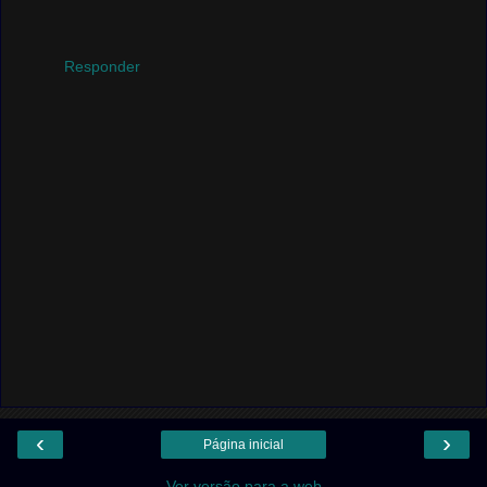
Responder
‹
›
Página inicial
Ver versão para a web